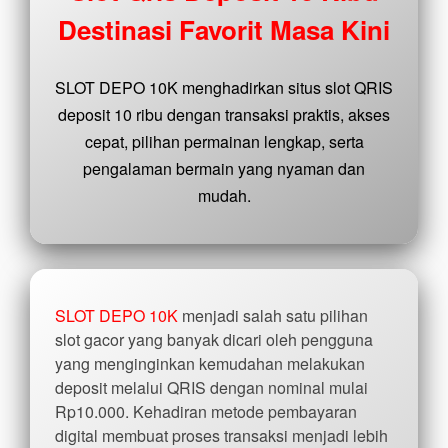
buyer
Destinasi Favorit Masa Kini
fee.
View
SLOT DEPO 10K menghadirkan situs slot QRIS
license
details
deposit 10 ribu dengan transaksi praktis, akses
cepat, pilihan permainan lengkap, serta
pengalaman bermain yang nyaman dan
mudah.
SLOT DEPO 10K
menjadi salah satu pilihan
slot gacor yang banyak dicari oleh pengguna
yang menginginkan kemudahan melakukan
deposit melalui QRIS dengan nominal mulai
Rp10.000. Kehadiran metode pembayaran
digital membuat proses transaksi menjadi lebih