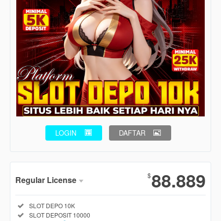
LOGIN
DAFTAR
Show More
88.889
$
Regular License
Regular
Included:
SLOT DEPO 10K
License
Included:
SLOT DEPOSIT 10000
SELECTED